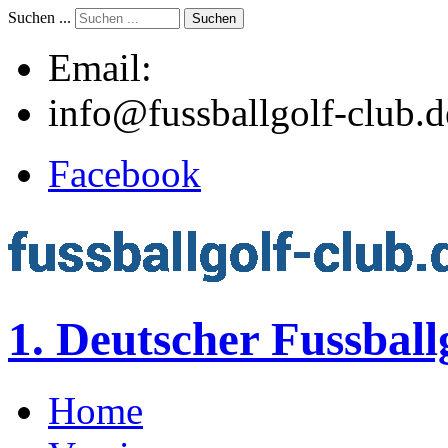
Suchen ...
Suchen
Email:
info@fussballgolf-club.d
Facebook
1. Deutscher Fussball
Home