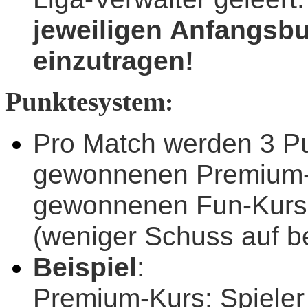
jeweiligen
Anfangsbu
einzutragen!
Punktesystem
:
Pro Match werden 3 Pun
gewonnenen Premium-K
gewonnenen Fun-Kurs,
(weniger Schuss auf 
Beispiel
:
Premium-Kurs:
Spieler 