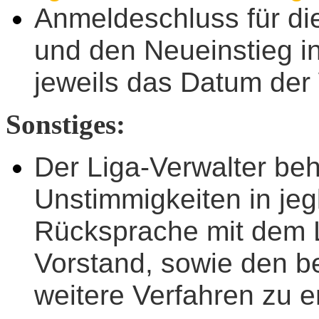
Anmeldeschluss für di
und den Neueinstieg i
jeweils das Datum der
Sonstiges:
Der Liga-Verwalter beh
Unstimmigkeiten in jegl
Rücksprache mit dem 
Vorstand, sowie den be
weitere Verfahren zu e