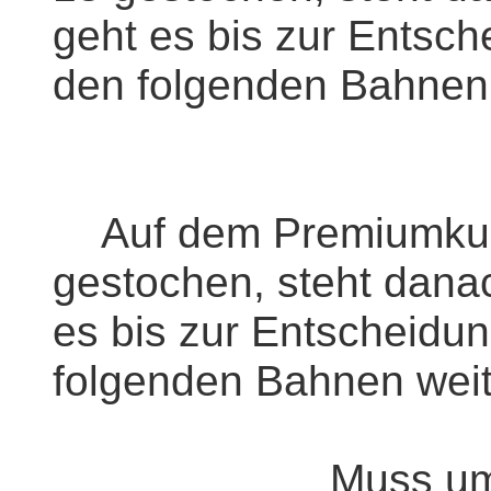
geht es bis zur Entsc
den folgende
Auf dem Premiumkur
gestochen,
steht dana
es bis zur Entscheidu
folgenden 
Muss um den Ge