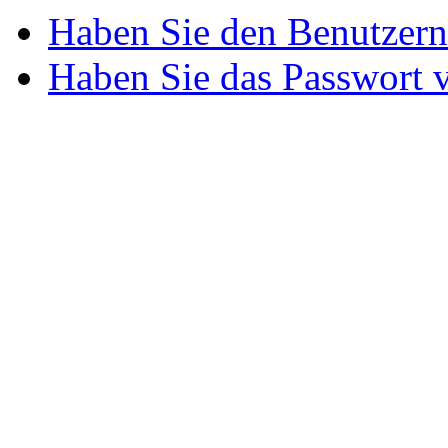
Haben Sie den Benutzer
Haben Sie das Passwort 