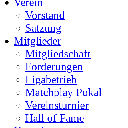
Verein
Vorstand
Satzung
Mitglieder
Mitgliedschaft
Forderungen
Ligabetrieb
Matchplay Pokal
Vereinsturnier
Hall of Fame