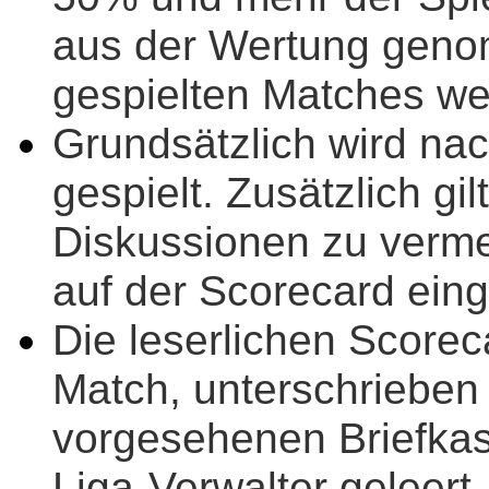
aus der Wertung geno
gespielten Matches wer
Grundsätzlich wird n
gespielt. Zusätzlich gi
Diskussionen zu vermei
auf der Scorecard ein
Die leserlichen Score
Match, unterschrieben 
vorgesehenen Briefka
Liga-Verwalter geleert