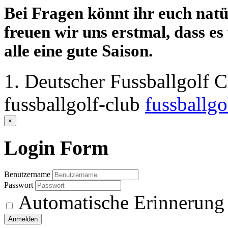
Bei Fragen könnt ihr euch natü
freuen wir uns erstmal, dass e
alle eine gute Saison.
1. Deutscher Fussballgolf 
fussballgolf-club
fussballgo
×
Login
Form
Benutzername
Passwort
Automatische Erinnerung
Anmelden