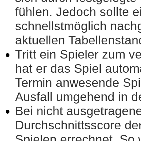
fühlen. Jedoch sollte e
schnellstmöglich nach
aktuellen Tabellenstan
Tritt ein Spieler zum v
hat er das Spiel autom
Termin anwesende Spiel
Ausfall umgehend in de
Bei nicht ausgetragen
Durchschnittsscore de
Spielen errechnet. So 