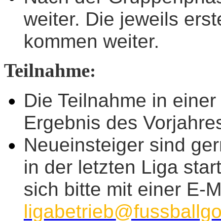
weiter. Die jeweils ers
kommen weiter.
Teilnahme
:
Die Teilnahme in einer
Ergebnis des Vorjahres
Neueinsteiger sind g
in der letzten Liga st
sich bitte mit einer E-M
ligabetrieb@fussballgo