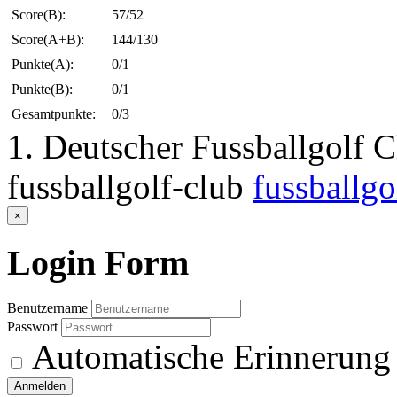
Score(B):
57/52
Score(A+B):
144/130
Punkte(A):
0/1
Punkte(B):
0/1
Gesamtpunkte:
0/3
1. Deutscher Fussballgolf 
fussballgolf-club
fussballgo
×
Login
Form
Benutzername
Passwort
Automatische Erinnerung
Anmelden