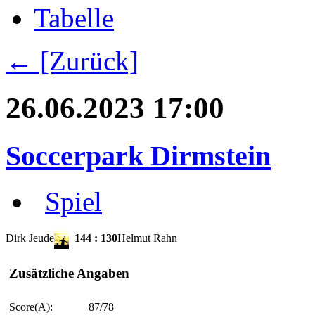
Tabelle
← [Zurück]
26.06.2023 17:00
Soccerpark Dirmstein
Spiel
Dirk Jeude
144
:
130
Helmut Rahn
Zusätzliche Angaben
Score(A):
87/78