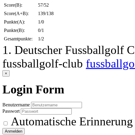
Score(B):
57/52
Score(A+B):
139/138
Punkte(A):
1/0
Punkte(B):
0/1
Gesamtpunkte:
1/2
1. Deutscher Fussballgolf 
fussballgolf-club
fussballgo
×
Login
Form
Benutzername
Passwort
Automatische Erinnerung
Anmelden